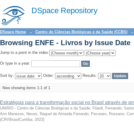
Browsing ENFE - Livros by Issue Date
DSpace Repository
DSpace Home
→
Centro de Ciências Biológicas e da Saúde (CCBS)
→
Browsing ENFE - Livros by Issue Date
Jump to a point in the index:
Or type in a year:
Sort by:
Order:
Results:
Now showing items 1-1 of 1
Estratégias para a transformação social no Brasil através de pr
UNIRIO - Centro de Ciências Biológicas e da Saúde; Filardi, Fernando; Sant
Ann Menezes; Neves, Raquel de Almeida Ferrando; Pecoraro, Rossano; Corr
(
CRVBrasilCuritiba
,
2023
)