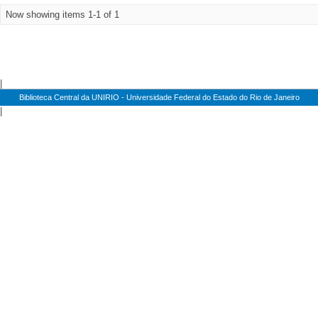
Now showing items 1-1 of 1
|
Biblioteca Central da UNIRIO - Universidade Federal do Estado do Rio de Janeiro
|