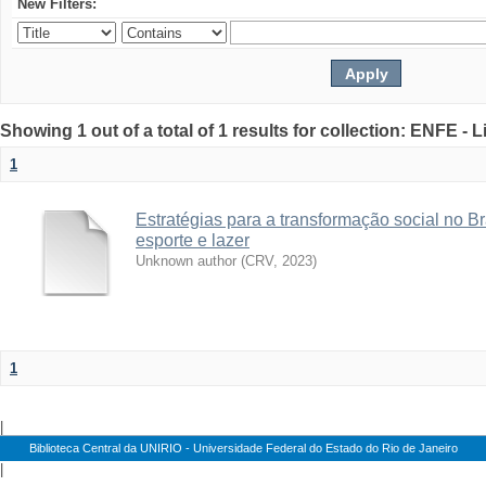
New Filters:
Showing 1 out of a total of 1 results for collection: ENFE - L
1
Estratégias para a transformação social no Br
esporte e lazer
Unknown author
(
CRV
,
2023
)
1
|
Biblioteca Central da UNIRIO - Universidade Federal do Estado do Rio de Janeiro
|