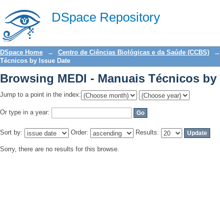
Browsing MEDI - Manuais Técnicos by 
DSpace Repository
DSpace Home
→
Centro de Ciências Biológicas e da Saúde (CCBS)
→
Técnicos by Issue Date
Browsing MEDI - Manuais Técnicos by 
Jump to a point in the index:
Or type in a year:
Sort by:
Order:
Results:
Sorry, there are no results for this browse.