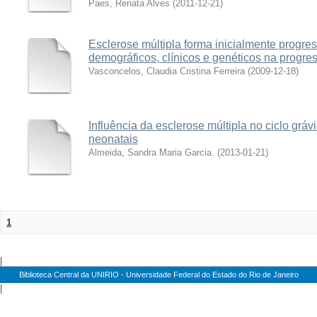
Paes, Renata Alves
(
2011-12-21
)
Esclerose múltipla forma inicialmente progress
demográficos, clínicos e genéticos na progre
Vasconcelos, Claudia Cristina Ferreira
(
2009-12-18
)
Influência da esclerose múltipla no ciclo gráv
neonatais
Almeida, Sandra Maria Garcia.
(
2013-01-21
)
1
|
Biblioteca Central da UNIRIO - Universidade Federal do Estado do Rio de Janeiro
|