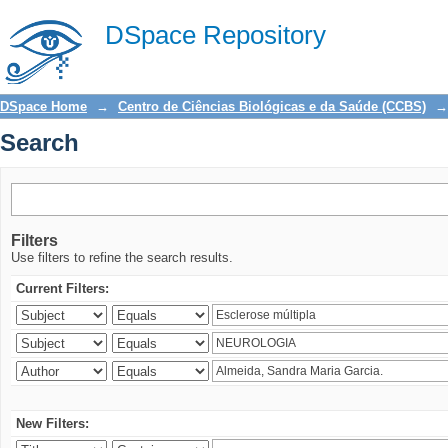
Search
DSpace Repository
DSpace Home
→
Centro de Ciências Biológicas e da Saúde (CCBS)
→
Search
Filters
Use filters to refine the search results.
Current Filters:
New Filters: