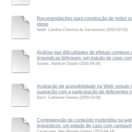
Recomendações para construção de redes soc
idoso
Nardi, Carolina Christina do Sacramento
(
2016-02-02
)
Análise das dificuldades de efetuar compras 
linguísticas bilíngues: um estudo de caso com
Soares, Marilson Duarte
(
2016-09-28
)
Avaliação de acessibilidade na Web: estudo 
avaliação com a participação de deficientes v
Bach, Catharine Ferreira
(
2009-03-09
)
Compreensão de conteúdo multimídia na web p
linguisticos: um estudo de caso com campan
Cavalcante, Ney Wagner Freitas
(
2015-04-14
)