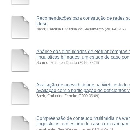
Recomendações para construção de redes soc
idoso
Nardi, Carolina Christina do Sacramento
(
2016-02-02
)
Análise das dificuldades de efetuar compras 
linguísticas bilíngues: um estudo de caso com
Soares, Marilson Duarte
(
2016-09-28
)
Avaliação de acessibilidade na Web: estudo 
avaliação com a participação de deficientes v
Bach, Catharine Ferreira
(
2009-03-09
)
Compreensão de conteúdo multimídia na web p
linguisticos: um estudo de caso com campan
Cavalcante, Ney Wagner Freitas
(
2015-04-14
)