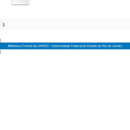
1
|
Biblioteca Central da UNIRIO - Universidade Federal do Estado do Rio de Janeiro
|