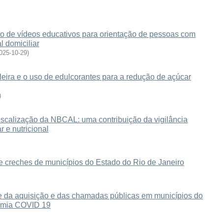
o de vídeos educativos para orientação de pessoas com
l domiciliar
025-10-29
)
sileira e o uso de edulcorantes para a redução de açúcar
)
iscalização da NBCAL: uma contribuição da vigilância
r e nutricional
de creches de municípios do Estado do Rio de Janeiro
se da aquisição e das chamadas públicas em municípios do
demia COVID 19