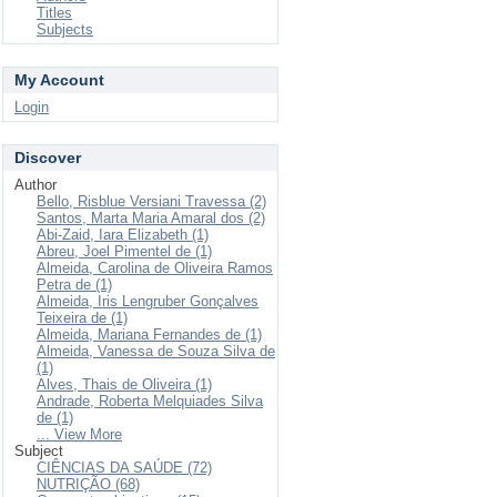
Titles
Subjects
My Account
Login
Discover
Author
Bello, Risblue Versiani Travessa (2)
Santos, Marta Maria Amaral dos (2)
Abi-Zaid, Iara Elizabeth (1)
Abreu, Joel Pimentel de (1)
Almeida, Carolina de Oliveira Ramos
Petra de (1)
Almeida, Iris Lengruber Gonçalves
Teixeira de (1)
Almeida, Mariana Fernandes de (1)
Almeida, Vanessa de Souza Silva de
(1)
Alves, Thais de Oliveira (1)
Andrade, Roberta Melquiades Silva
de (1)
... View More
Subject
CIÊNCIAS DA SAÚDE (72)
NUTRIÇÃO (68)