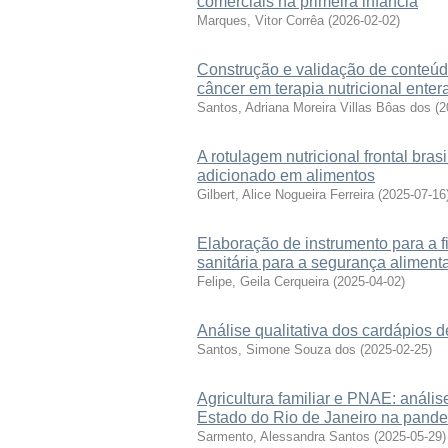
comerciais na primeira infância
Marques, Vitor Corrêa
(
2026-02-02
)
Construção e validação de conteúd
câncer em terapia nutricional entera
Santos, Adriana Moreira Villas Bôas dos
(
2
A rotulagem nutricional frontal bra
adicionado em alimentos
Gilbert, Alice Nogueira Ferreira
(
2025-07-16
Elaboração de instrumento para a f
sanitária para a segurança alimenta
Felipe, Geila Cerqueira
(
2025-04-02
)
Análise qualitativa dos cardápios 
Santos, Simone Souza dos
(
2025-02-25
)
Agricultura familiar e PNAE: análi
Estado do Rio de Janeiro na pan
Sarmento, Alessandra Santos
(
2025-05-29
)