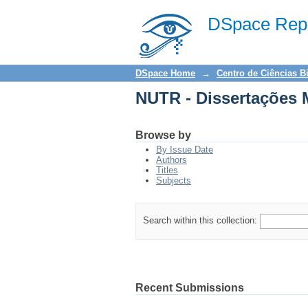
NUTR - Dissertações 
DSpace Repo
DSpace Home
→
Centro de Ciências B
NUTR - Dissertações 
Browse by
By Issue Date
Authors
Titles
Subjects
Search within this collection:
Recent Submissions