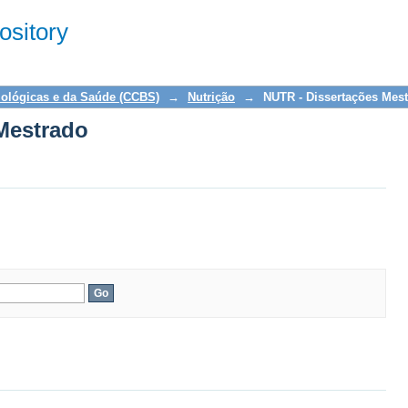
Mestrado
sitory
iológicas e da Saúde (CCBS)
→
Nutrição
→
NUTR - Dissertações Mes
Mestrado