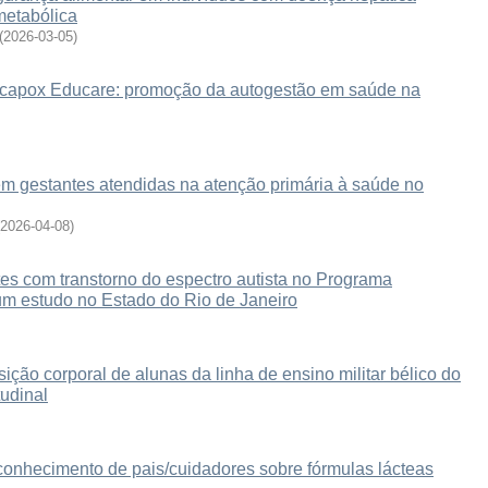
metabólica
(
2026-03-05
)
ocapox Educare: promoção da autogestão em saúde na
em gestantes atendidas na atenção primária à saúde no
2026-04-08
)
es com transtorno do espectro autista no Programa
um estudo no Estado do Rio de Janeiro
ão corporal de alunas da linha de ensino militar bélico do
tudinal
conhecimento de pais/cuidadores sobre fórmulas lácteas