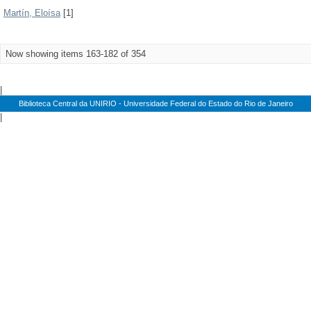
Martín, Eloísa
[1]
Now showing items 163-182 of 354
|
Biblioteca Central da UNIRIO - Universidade Federal do Estado do Rio de Janeiro
|