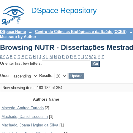
Browsing NUTR - Dissertações Mestra
DSpace Repository
DSpace Home
→
Centro de Ciências Biológicas e da Saúde (CCBS)
→
Mestrado by Author
Browsing NUTR - Dissertações Mestra
0-9
A
B
C
D
E
F
G
H
I
J
K
L
M
N
O
P
Q
R
S
T
U
V
W
X
Y
Z
Or enter first few letters:
Order:
Results:
Now showing items 163-182 of 354
Authors Name
Macedo, Andrea Furtado
[2]
Machado, Daniel Escorsim
[1]
Machado, Joana Hygino da Silva
[1]