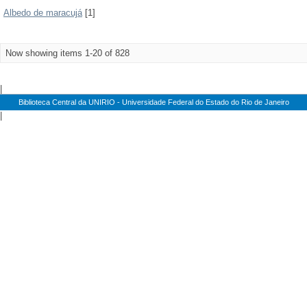
Albedo de maracujá
[1]
Now showing items 1-20 of 828
|
Biblioteca Central da UNIRIO - Universidade Federal do Estado do Rio de Janeiro
|