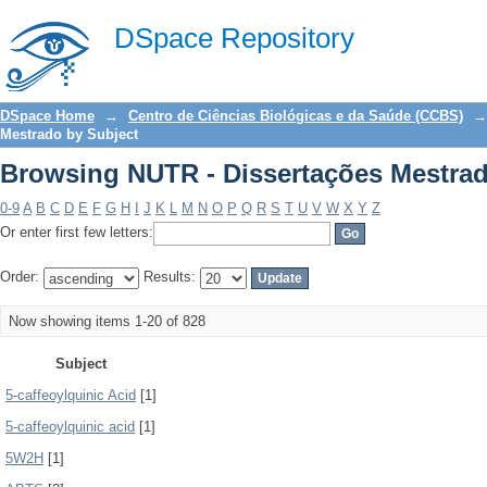
Browsing NUTR - Dissertações Mestrad
DSpace Repository
DSpace Home
→
Centro de Ciências Biológicas e da Saúde (CCBS)
→
Mestrado by Subject
Browsing NUTR - Dissertações Mestrad
0-9
A
B
C
D
E
F
G
H
I
J
K
L
M
N
O
P
Q
R
S
T
U
V
W
X
Y
Z
Or enter first few letters:
Order:
Results:
Now showing items 1-20 of 828
Subject
5-caffeoylquinic Acid
[1]
5-caffeoylquinic acid
[1]
5W2H
[1]