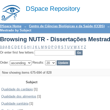
Browsing NUTR - Dissertações Mestrad
DSpace Repository
DSpace Home
→
Centro de Ciências Biológicas e da Saúde (CCBS)
→
Mestrado by Subject
Browsing NUTR - Dissertações Mestrad
0-9
A
B
C
D
E
F
G
H
I
J
K
L
M
N
O
P
Q
R
S
T
U
V
W
X
Y
Z
Or enter first few letters:
Order:
Results:
Now showing items 675-694 of 828
Subject
Qualidade do cardápio
[1]
Qualidade dos alimentos
[1]
Qualidade sanitária
[1]