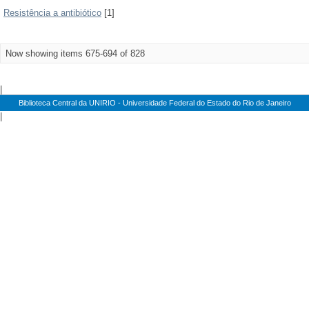
Resistência a antibiótico
[1]
Now showing items 675-694 of 828
|
Biblioteca Central da UNIRIO - Universidade Federal do Estado do Rio de Janeiro
|