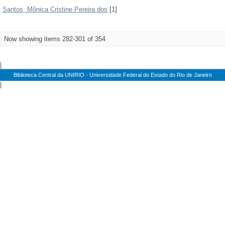
Santos, Mônica Cristine Pereira dos
[1]
Now showing items 282-301 of 354
|
Biblioteca Central da UNIRIO - Universidade Federal do Estado do Rio de Janeiro
|