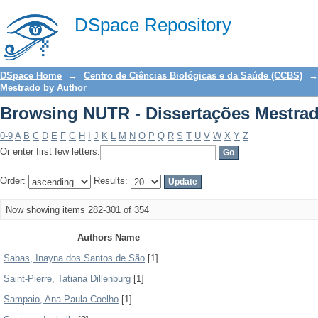
Browsing NUTR - Dissertações Mestra
DSpace Repository
DSpace Home
→
Centro de Ciências Biológicas e da Saúde (CCBS)
→
Mestrado by Author
Browsing NUTR - Dissertações Mestra
0-9
A
B
C
D
E
F
G
H
I
J
K
L
M
N
O
P
Q
R
S
T
U
V
W
X
Y
Z
Or enter first few letters:
Order:
Results:
Now showing items 282-301 of 354
Authors Name
Sabas, Inayna dos Santos de São
[1]
Saint-Pierre, Tatiana Dillenburg
[1]
Sampaio, Ana Paula Coelho
[1]