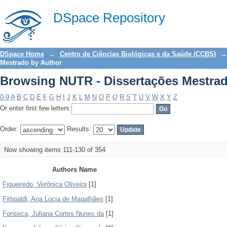
Browsing NUTR - Dissertações Mestra
DSpace Repository
DSpace Home
→
Centro de Ciências Biológicas e da Saúde (CCBS)
→
Mestrado by Author
Browsing NUTR - Dissertações Mestra
0-9
A
B
C
D
E
F
G
H
I
J
K
L
M
N
O
P
Q
R
S
T
U
V
W
X
Y
Z
Or enter first few letters:
Order:
Results:
Now showing items 111-130 of 354
Authors Name
Figueiredo, Verônica Oliveira
[1]
Fittipaldi, Ana Lúcia de Magalhães
[1]
Fonseca, Juliana Cortes Nunes da
[1]