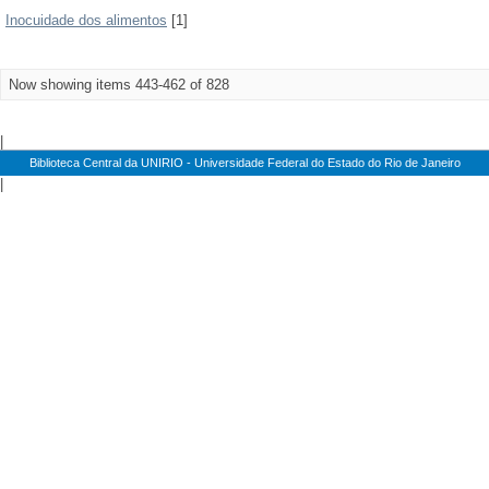
Inocuidade dos alimentos
[1]
Now showing items 443-462 of 828
|
Biblioteca Central da UNIRIO - Universidade Federal do Estado do Rio de Janeiro
|