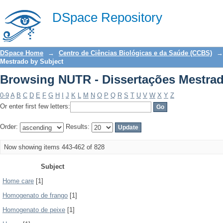
Browsing NUTR - Dissertações Mestrad
DSpace Repository
DSpace Home
→
Centro de Ciências Biológicas e da Saúde (CCBS)
→
Mestrado by Subject
Browsing NUTR - Dissertações Mestrad
0-9
A
B
C
D
E
F
G
H
I
J
K
L
M
N
O
P
Q
R
S
T
U
V
W
X
Y
Z
Or enter first few letters:
Order:
Results:
Now showing items 443-462 of 828
Subject
Home care
[1]
Homogenato de frango
[1]
Homogenato de peixe
[1]