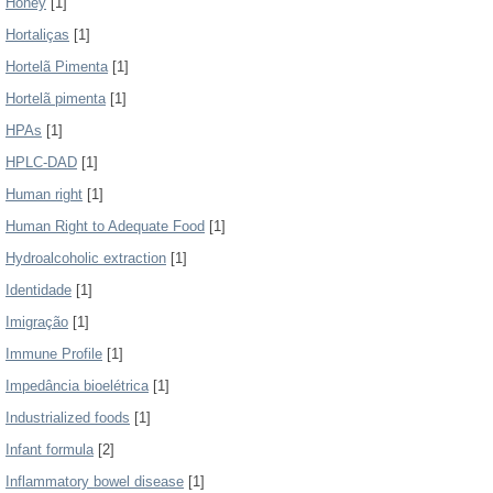
Honey
[1]
Hortaliças
[1]
Hortelã Pimenta
[1]
Hortelã pimenta
[1]
HPAs
[1]
HPLC-DAD
[1]
Human right
[1]
Human Right to Adequate Food
[1]
Hydroalcoholic extraction
[1]
Identidade
[1]
Imigração
[1]
Immune Profile
[1]
Impedância bioelétrica
[1]
Industrialized foods
[1]
Infant formula
[2]
Inflammatory bowel disease
[1]