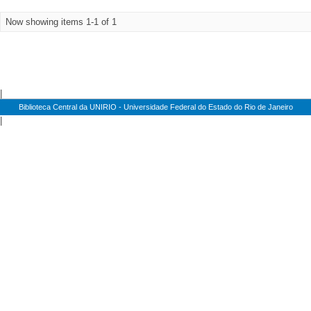
Now showing items 1-1 of 1
|
Biblioteca Central da UNIRIO - Universidade Federal do Estado do Rio de Janeiro
|