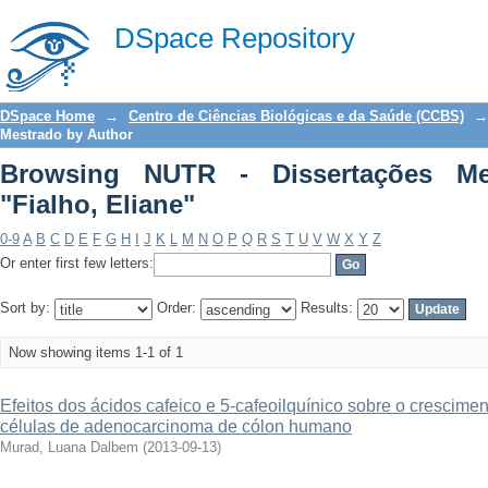
Browsing NUTR - Dissertações Mestrado
DSpace Repository
DSpace Home
→
Centro de Ciências Biológicas e da Saúde (CCBS)
→
Mestrado by Author
Browsing NUTR - Dissertações Me
"Fialho, Eliane"
0-9
A
B
C
D
E
F
G
H
I
J
K
L
M
N
O
P
Q
R
S
T
U
V
W
X
Y
Z
Or enter first few letters:
Sort by:
Order:
Results:
Now showing items 1-1 of 1
Efeitos dos ácidos cafeico e 5-cafeoilquínico sobre o crescime
células de adenocarcinoma de cólon humano
Murad, Luana Dalbem
(
2013-09-13
)