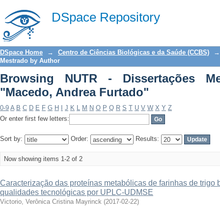
Browsing NUTR - Dissertações Mestrad
DSpace Repository
DSpace Home
→
Centro de Ciências Biológicas e da Saúde (CCBS)
→
Mestrado by Author
Browsing NUTR - Dissertações Me
"Macedo, Andrea Furtado"
0-9
A
B
C
D
E
F
G
H
I
J
K
L
M
N
O
P
Q
R
S
T
U
V
W
X
Y
Z
Or enter first few letters:
Sort by:
Order:
Results:
Now showing items 1-2 of 2
Caracterização das proteínas metabólicas de farinhas de trigo b
qualidades tecnológicas por UPLC-UDMSE
Victorio, Verônica Cristina Mayrinck
(
2017-02-22
)