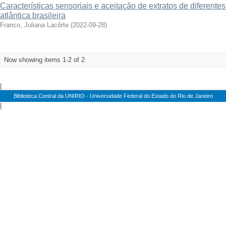
Características sensoriais e aceitação de extratos de diferente
atlântica brasileira
Franco, Juliana Lacôrte
(
2022-09-28
)
Now showing items 1-2 of 2
|
Biblioteca Central da UNIRIO - Universidade Federal do Estado do Rio de Janeiro
|