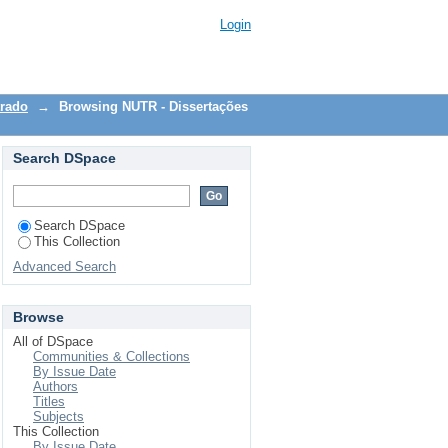
aiane Silva da"
Login
trado
→
Browsing NUTR - Dissertações
Search DSpace
Search DSpace
This Collection
Advanced Search
Browse
All of DSpace
Communities & Collections
By Issue Date
Authors
Titles
Subjects
This Collection
By Issue Date