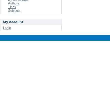
Authors
Titles
Subjects
My Account
Login