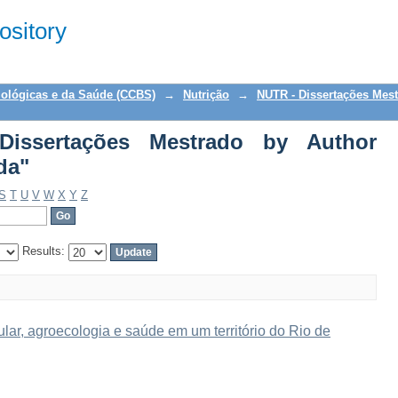
ertações Mestrado by Author "Penha, R
sitory
iológicas e da Saúde (CCBS)
→
Nutrição
→
NUTR - Dissertações Mes
issertações Mestrado by Author
da"
S
T
U
V
W
X
Y
Z
Results:
ar, agroecologia e saúde em um território do Rio de