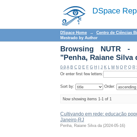
Browsing NUTR - Diss
DSpace Repo
DSpace Home
→
Centro de Ciências B
Mestrado by Author
Browsing NUTR - D
"Penha, Raiane Silva 
0-9
A
B
C
D
E
F
G
H
I
J
K
L
M
N
O
P
Q
R
Or enter first few letters:
Sort by:
Order:
Now showing items 1-1 of 1
Cultivando em rede: educação popul
Janeiro-RJ
Penha, Raiane Silva da
(
2024-05-16
)