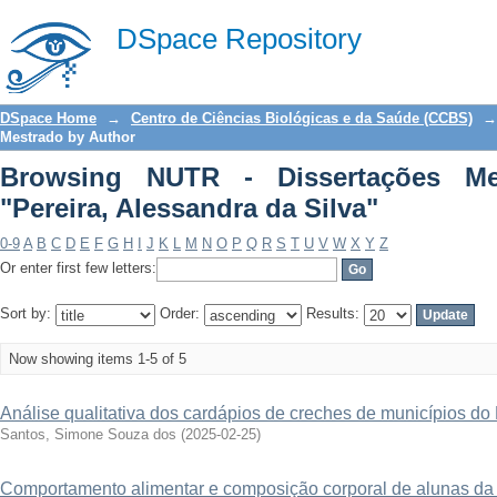
Browsing NUTR - Dissertações Mestrado
DSpace Repository
DSpace Home
→
Centro de Ciências Biológicas e da Saúde (CCBS)
→
Mestrado by Author
Browsing NUTR - Dissertações Me
"Pereira, Alessandra da Silva"
0-9
A
B
C
D
E
F
G
H
I
J
K
L
M
N
O
P
Q
R
S
T
U
V
W
X
Y
Z
Or enter first few letters:
Sort by:
Order:
Results:
Now showing items 1-5 of 5
Análise qualitativa dos cardápios de creches de municípios do
Santos, Simone Souza dos
(
2025-02-25
)
Comportamento alimentar e composição corporal de alunas da li