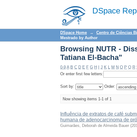
Browsing NUTR - Diss
DSpace Repo
DSpace Home
→
Centro de Ciências B
Mestrado by Author
Browsing NUTR - Diss
Tatiana El-Bacha"
0-9
A
B
C
D
E
F
G
H
I
J
K
L
M
N
O
P
Q
R
Or enter first few letters:
Sort by:
Order:
Now showing items 1-1 of 1
Influência de extratos de café subm
humana de adenocarcinoma de pró
Guimarães, Deborah de Almeida Bauer
(
20