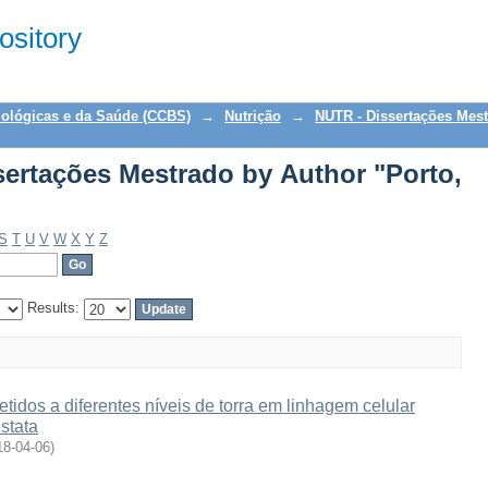
ertações Mestrado by Author "Porto, T
sitory
iológicas e da Saúde (CCBS)
→
Nutrição
→
NUTR - Dissertações Mes
ertações Mestrado by Author "Porto,
S
T
U
V
W
X
Y
Z
Results:
etidos a diferentes níveis de torra em linhagem celular
stata
18-04-06
)