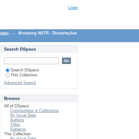
atiana El-Bacha"
Login
trado
→
Browsing NUTR - Dissertações
Search DSpace
Search DSpace
This Collection
Advanced Search
Browse
All of DSpace
Communities & Collections
By Issue Date
Authors
Titles
Subjects
This Collection
By Issue Date