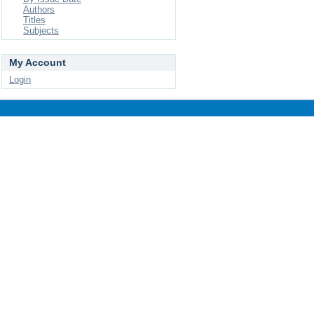
Authors
Titles
Subjects
My Account
Login