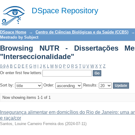
Browsing NUTR - Dissertações Mestrado
DSpace Repository
DSpace Home
→
Centro de Ciências Biológicas e da Saúde (CCBS)
→
Mestrado by Subject
Browsing NUTR - Dissertações Me
"Interseccionalidade"
0-9
A
B
C
D
E
F
G
H
I
J
K
L
M
N
O
P
Q
R
S
T
U
V
W
X
Y
Z
Or enter first few letters:
Sort by:
Order:
Results:
Now showing items 1-1 of 1
Insegurança alimentar em domicílios do Rio de Janeiro: uma an
e raça/cor
Santos, Louine Carneiro Ferreira dos
(
2024-07-11
)