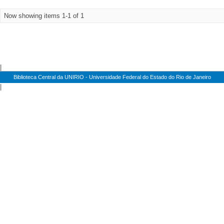
Now showing items 1-1 of 1
|
Biblioteca Central da UNIRIO - Universidade Federal do Estado do Rio de Janeiro
|