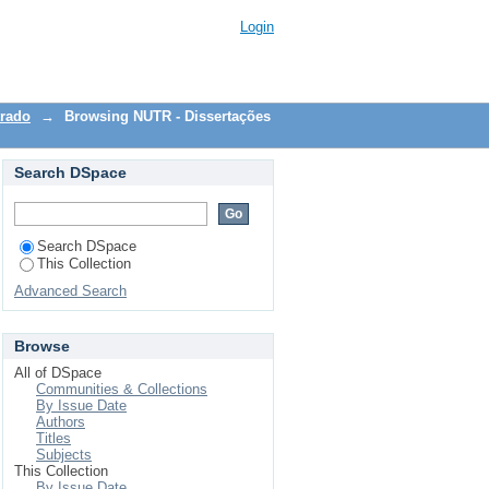
oriality"
Login
trado
→
Browsing NUTR - Dissertações
Search DSpace
Search DSpace
This Collection
Advanced Search
Browse
All of DSpace
Communities & Collections
By Issue Date
Authors
Titles
Subjects
This Collection
By Issue Date