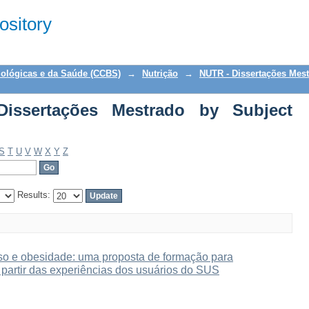
rtações Mestrado by Subject "Intersect
sitory
iológicas e da Saúde (CCBS)
→
Nutrição
→
NUTR - Dissertações Mes
issertações Mestrado by Subject
S
T
U
V
W
X
Y
Z
Results:
o e obesidade: uma proposta de formação para
 partir das experiências dos usuários do SUS