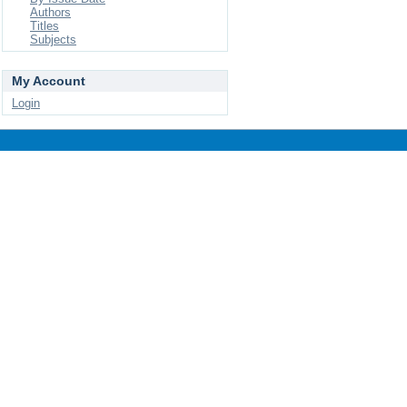
Authors
Titles
Subjects
My Account
Login