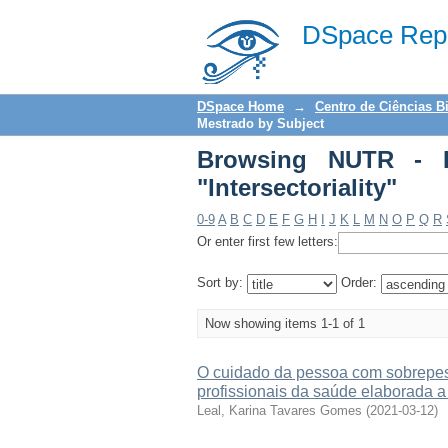
Browsing NUTR - Disse
DSpace Repo
DSpace Home
→
Centro de Ciências B
Mestrado by Subject
Browsing NUTR - D
"Intersectoriality"
0-9
A
B
C
D
E
F
G
H
I
J
K
L
M
N
O
P
Q
R
Or enter first few letters:
Sort by:
Order:
Now showing items 1-1 of 1
O cuidado da pessoa com sobrepes
profissionais da saúde elaborada a
Leal, Karina Tavares Gomes
(
2021-03-12
)