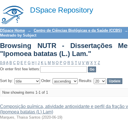
Browsing NUTR - Dissertações Mestrado
DSpace Repository
DSpace Home
→
Centro de Ciências Biológicas e da Saúde (CCBS)
→
Mestrado by Subject
Browsing NUTR - Dissertações Me
"Ipomoea batatas (L.) Lam."
0-9
A
B
C
D
E
F
G
H
I
J
K
L
M
N
O
P
Q
R
S
T
U
V
W
X
Y
Z
Or enter first few letters:
Sort by:
Order:
Results:
Now showing items 1-1 of 1
Composição química, atividade antioxidante e perfil da fração v
(Ipomoea batatas (L) Lam)
Marques, Thaisa Santos
(
2020-06-19
)