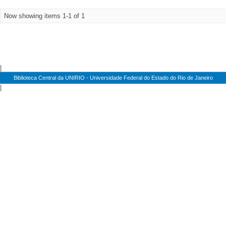
Now showing items 1-1 of 1
|
Biblioteca Central da UNIRIO - Universidade Federal do Estado do Rio de Janeiro
|