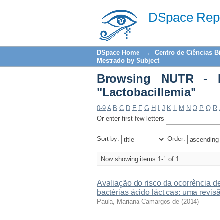
Browsing NUTR - Diss
DSpace Repo
DSpace Home
→
Centro de Ciências B
Mestrado by Subject
Browsing NUTR - D
"Lactobacillemia"
0-9
A
B
C
D
E
F
G
H
I
J
K
L
M
N
O
P
Q
R
Or enter first few letters:
Sort by:
Order:
Now showing items 1-1 of 1
Avaliação do risco da ocorrência de
bactérias ácido lácticas: uma revis
Paula, Mariana Camargos de
(
2014
)