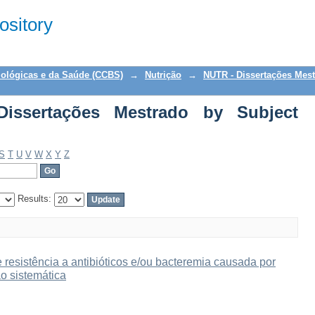
ertações Mestrado by Subject "Lactoba
sitory
iológicas e da Saúde (CCBS)
→
Nutrição
→
NUTR - Dissertações Mes
issertações Mestrado by Subject
S
T
U
V
W
X
Y
Z
Results:
 resistência a antibióticos e/ou bacteremia causada por
ão sistemática