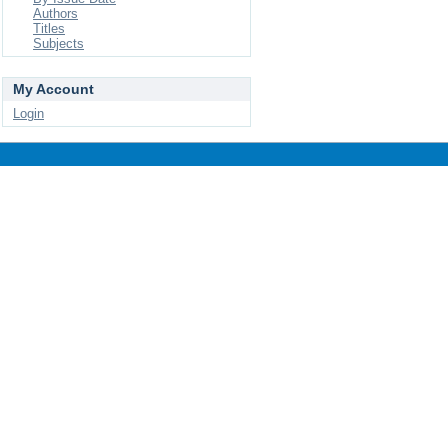
Authors
Titles
Subjects
My Account
Login