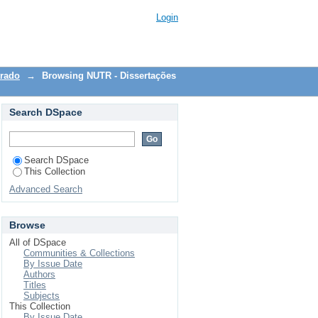
cillemia"
Login
trado
→
Browsing NUTR - Dissertações
Search DSpace
Search DSpace
This Collection
Advanced Search
Browse
All of DSpace
Communities & Collections
By Issue Date
Authors
Titles
Subjects
This Collection
By Issue Date