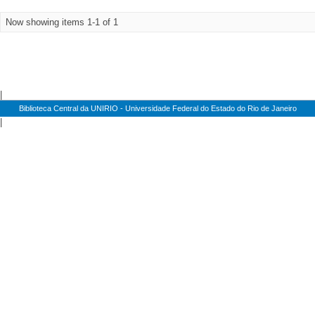
Now showing items 1-1 of 1
|
Biblioteca Central da UNIRIO - Universidade Federal do Estado do Rio de Janeiro
|