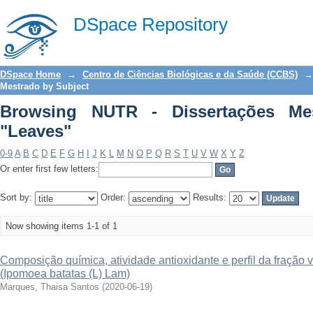
Browsing NUTR - Dissertações Mestrad
DSpace Repository
DSpace Home
→
Centro de Ciências Biológicas e da Saúde (CCBS)
→
Mestrado by Subject
Browsing NUTR - Dissertações Me
"Leaves"
0-9
A
B
C
D
E
F
G
H
I
J
K
L
M
N
O
P
Q
R
S
T
U
V
W
X
Y
Z
Or enter first few letters:
Sort by:
Order:
Results:
Now showing items 1-1 of 1
Composição química, atividade antioxidante e perfil da fração v
(Ipomoea batatas (L) Lam)
Marques, Thaisa Santos
(
2020-06-19
)