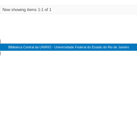
Now showing items 1-1 of 1
|
Biblioteca Central da UNIRIO - Universidade Federal do Estado do Rio de Janeiro
|