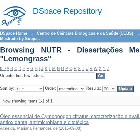
Browsing NUTR - Dissertações Mestra
DSpace Repository
DSpace Home
→
Centro de Ciências Biológicas e da Saúde (CCBS)
→
Mestrado by Subject
Browsing NUTR - Dissertações Me
"Lemongrass"
0-9
A
B
C
D
E
F
G
H
I
J
K
L
M
N
O
P
Q
R
S
T
U
V
W
X
Y
Z
Or enter first few letters:
Sort by:
Order:
Results:
Now showing items 1-1 of 1
Óleo essencial de Cymbopogon citratus: caracterização e aval
antioxidante, antimicrobiana e citotóxica
Almeida, Mariana Fernandes de
(
2016-09-08
)