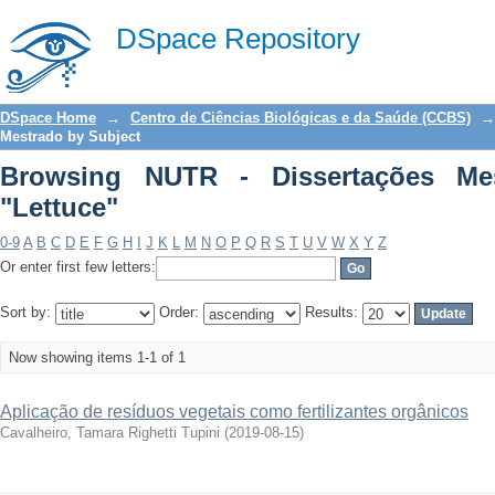
Browsing NUTR - Dissertações Mestrad
DSpace Repository
DSpace Home
→
Centro de Ciências Biológicas e da Saúde (CCBS)
→
Mestrado by Subject
Browsing NUTR - Dissertações Me
"Lettuce"
0-9
A
B
C
D
E
F
G
H
I
J
K
L
M
N
O
P
Q
R
S
T
U
V
W
X
Y
Z
Or enter first few letters:
Sort by:
Order:
Results:
Now showing items 1-1 of 1
Aplicação de resíduos vegetais como fertilizantes orgânicos
Cavalheiro, Tamara Righetti Tupini
(
2019-08-15
)