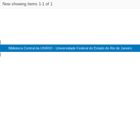
Now showing items 1-1 of 1
|
Biblioteca Central da UNIRIO - Universidade Federal do Estado do Rio de Janeiro
|