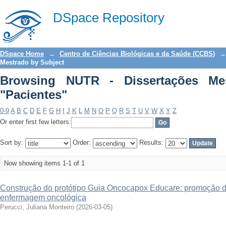
Browsing NUTR - Dissertações Mestrad
DSpace Repository
DSpace Home
→
Centro de Ciências Biológicas e da Saúde (CCBS)
→
Mestrado by Subject
Browsing NUTR - Dissertações Me
"Pacientes"
0-9
A
B
C
D
E
F
G
H
I
J
K
L
M
N
O
P
Q
R
S
T
U
V
W
X
Y
Z
Or enter first few letters:
Sort by:
Order:
Results:
Now showing items 1-1 of 1
Construção do protótipo Guia Oncocapox Educare: promoção 
enfermagem oncológica
Perucci, Juliana Monteiro
(
2026-03-05
)