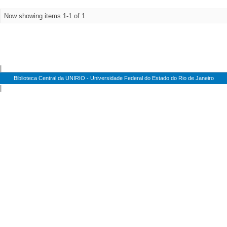
Now showing items 1-1 of 1
|
Biblioteca Central da UNIRIO - Universidade Federal do Estado do Rio de Janeiro
|