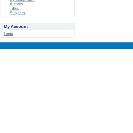
Authors
Titles
Subjects
My Account
Login