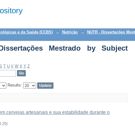
ertações Mestrado by Subject "Witbier
sitory
iológicas e da Saúde (CCBS)
→
Nutrição
→
NUTR - Dissertações Mes
issertações Mestrado by Subject
S
T
U
V
W
X
Y
Z
Results:
m cervejas artesanais e sua estabilidade durante o
4-29
)