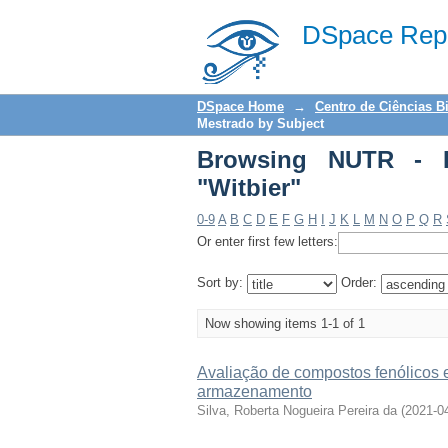
Browsing NUTR - Diss
DSpace Repo
DSpace Home
→
Centro de Ciências B
Mestrado by Subject
Browsing NUTR - D
"Witbier"
0-9
A
B
C
D
E
F
G
H
I
J
K
L
M
N
O
P
Q
R
Or enter first few letters:
Sort by:
Order:
Now showing items 1-1 of 1
Avaliação de compostos fenólicos e
armazenamento
Silva, Roberta Nogueira Pereira da
(
2021-0