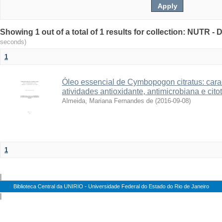
Showing 1 out of a total of 1 results for collection: NUTR 
seconds)
1
Óleo essencial de Cymbopogon citratus: cara
atividades antioxidante, antimicrobiana e cito
Almeida, Mariana Fernandes de
(
2016-09-08
)
1
|
Biblioteca Central da UNIRIO - Universidade Federal do Estado do Rio de Janeiro
|