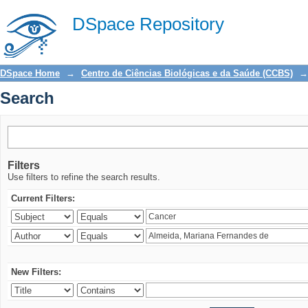
Search
DSpace Repository
DSpace Home
→
Centro de Ciências Biológicas e da Saúde (CCBS)
→
Search
Filters
Use filters to refine the search results.
Current Filters:
New Filters: