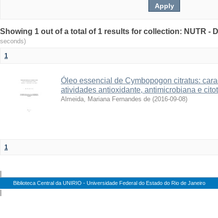
Showing 1 out of a total of 1 results for collection: NUTR 
seconds)
1
Óleo essencial de Cymbopogon citratus: cara
atividades antioxidante, antimicrobiana e cito
Almeida, Mariana Fernandes de
(
2016-09-08
)
1
|
Biblioteca Central da UNIRIO - Universidade Federal do Estado do Rio de Janeiro
|