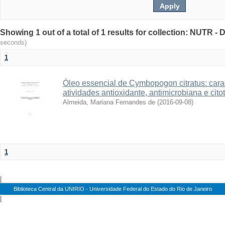
Showing 1 out of a total of 1 results for collection: NUTR 
seconds)
1
Óleo essencial de Cymbopogon citratus: cara
atividades antioxidante, antimicrobiana e cito
Almeida, Mariana Fernandes de
(
2016-09-08
)
1
|
Biblioteca Central da UNIRIO - Universidade Federal do Estado do Rio de Janeiro
|