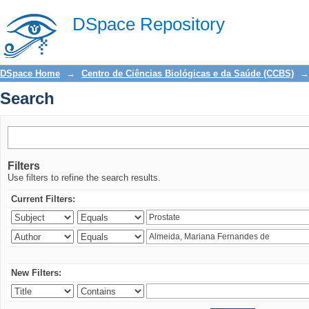
Search
DSpace Repository
DSpace Home
→
Centro de Ciências Biológicas e da Saúde (CCBS)
→
Search
Filters
Use filters to refine the search results.
Current Filters:
New Filters: