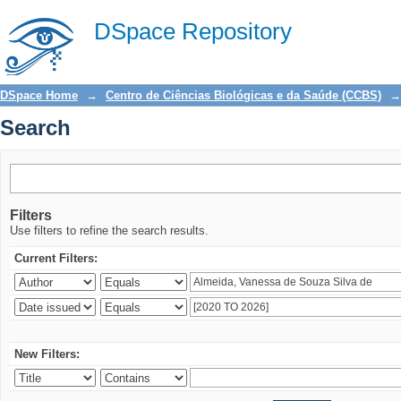
Search
DSpace Repository
DSpace Home
→
Centro de Ciências Biológicas e da Saúde (CCBS)
→
Search
Filters
Use filters to refine the search results.
Current Filters:
New Filters: