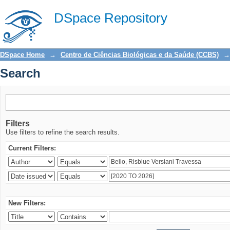
Search
DSpace Repository
DSpace Home
→
Centro de Ciências Biológicas e da Saúde (CCBS)
→
Search
Filters
Use filters to refine the search results.
Current Filters:
New Filters: