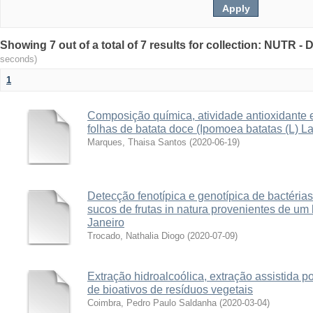
Showing 7 out of a total of 7 results for collection: NUTR 
seconds)
1
Composição química, atividade antioxidante e p
folhas de batata doce (Ipomoea batatas (L) L
Marques, Thaisa Santos
(
2020-06-19
)
Detecção fenotípica e genotípica de bactérias
sucos de frutas in natura provenientes de um 
Janeiro
Trocado, Nathalia Diogo
(
2020-07-09
)
Extração hidroalcoólica, extração assistida 
de bioativos de resíduos vegetais
Coimbra, Pedro Paulo Saldanha
(
2020-03-04
)