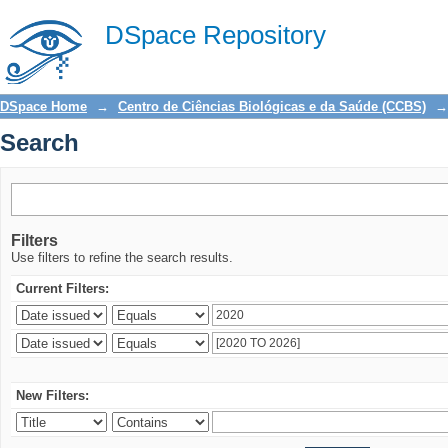
Search
DSpace Repository
DSpace Home
→
Centro de Ciências Biológicas e da Saúde (CCBS)
→
Search
Filters
Use filters to refine the search results.
Current Filters:
New Filters: