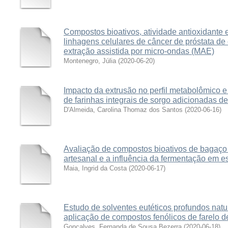
Compostos bioativos, atividade antioxidante e
linhagens celulares de câncer de próstata de 
extração assistida por micro-ondas (MAE)
Montenegro, Júlia
(
2020-06-20
)
Impacto da extrusão no perfil metabolômico e
de farinhas integrais de sorgo adicionadas 
D'Almeida, Carolina Thomaz dos Santos
(
2020-06-16
)
Avaliação de compostos bioativos de bagaço 
artesanal e a influência da fermentação em e
Maia, Ingrid da Costa
(
2020-06-17
)
Estudo de solventes eutéticos profundos natur
aplicação de compostos fenólicos de farelo d
Gonçalves, Fernanda de Sousa Bezerra
(
2020-06-18
)