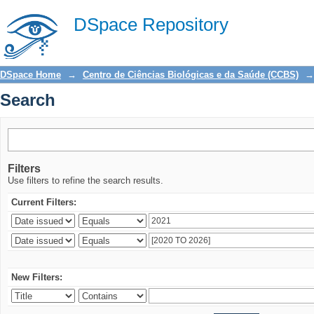
Search
DSpace Repository
DSpace Home
→
Centro de Ciências Biológicas e da Saúde (CCBS)
→
Search
Filters
Use filters to refine the search results.
Current Filters:
New Filters: