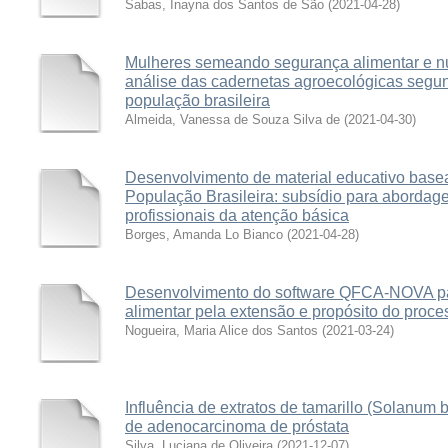
Sabas, Inayna dos Santos de São
(
2021-04-28
)
Mulheres semeando segurança alimentar e nu
análise das cadernetas agroecológicas segun
população brasileira
Almeida, Vanessa de Souza Silva de
(
2021-04-30
)
Desenvolvimento de material educativo base
População Brasileira: subsídio para abordag
profissionais da atenção básica
Borges, Amanda Lo Bianco
(
2021-04-28
)
Desenvolvimento do software QFCA-NOVA pa
alimentar pela extensão e propósito do proc
Nogueira, Maria Alice dos Santos
(
2021-03-24
)
Influência de extratos de tamarillo (Solanum
de adenocarcinoma de próstata
Silva, Luciana de Oliveira
(
2021-12-07
)