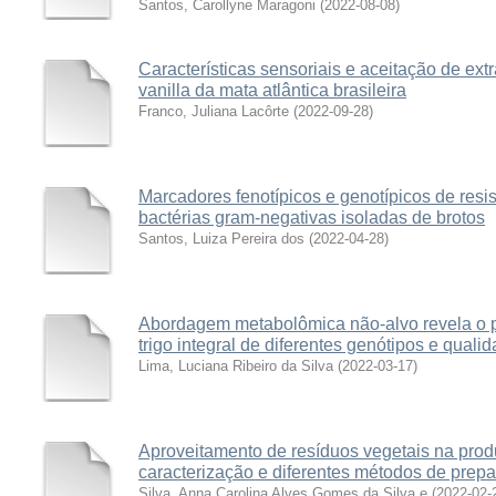
Santos, Carollyne Maragoni
(
2022-08-08
)
Características sensoriais e aceitação de ext
vanilla da mata atlântica brasileira
Franco, Juliana Lacôrte
(
2022-09-28
)
Marcadores fenotípicos e genotípicos de resi
bactérias gram-negativas isoladas de brotos
Santos, Luiza Pereira dos
(
2022-04-28
)
Abordagem metabolômica não-alvo revela o pe
trigo integral de diferentes genótipos e quali
Lima, Luciana Ribeiro da Silva
(
2022-03-17
)
Aproveitamento de resíduos vegetais na prod
caracterização e diferentes métodos de prepa
Silva, Anna Carolina Alves Gomes da Silva e
(
2022-02-