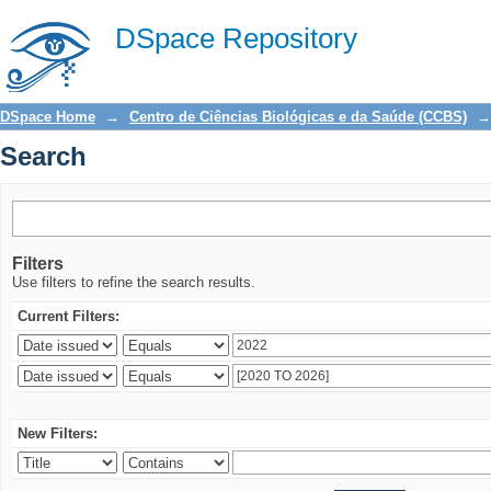
Search
DSpace Repository
DSpace Home
→
Centro de Ciências Biológicas e da Saúde (CCBS)
→
Search
Filters
Use filters to refine the search results.
Current Filters:
New Filters: