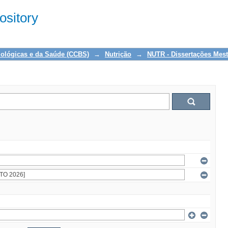
sitory
iológicas e da Saúde (CCBS)
→
Nutrição
→
NUTR - Dissertações Mes