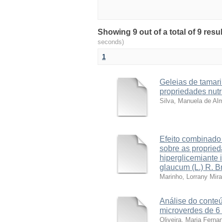
Showing 9 out of a total of 9 res
seconds)
1
Geleias de tamari
propriedades nutr
Silva, Manuela de A
Efeito combinado 
sobre as propried
hiperglicemiante 
glaucum (L.) R. Br
Marinho, Lorrany Mir
Análise do conte
microverdes de 6 
Oliveira, Maria Ferna