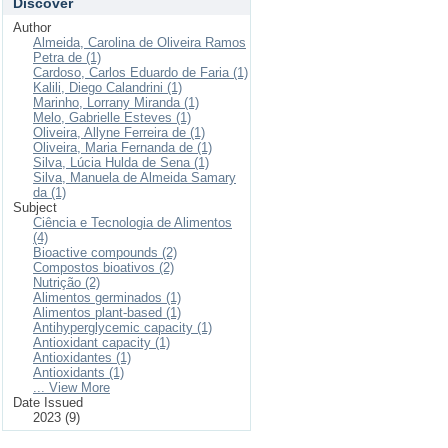
Discover
Author
Almeida, Carolina de Oliveira Ramos
Petra de (1)
Cardoso, Carlos Eduardo de Faria (1)
Kalili, Diego Calandrini (1)
Marinho, Lorrany Miranda (1)
Melo, Gabrielle Esteves (1)
Oliveira, Allyne Ferreira de (1)
Oliveira, Maria Fernanda de (1)
Silva, Lúcia Hulda de Sena (1)
Silva, Manuela de Almeida Samary
da (1)
Subject
Ciência e Tecnologia de Alimentos
(4)
Bioactive compounds (2)
Compostos bioativos (2)
Nutrição (2)
Alimentos germinados (1)
Alimentos plant-based (1)
Antihyperglycemic capacity (1)
Antioxidant capacity (1)
Antioxidantes (1)
Antioxidants (1)
... View More
Date Issued
2023 (9)