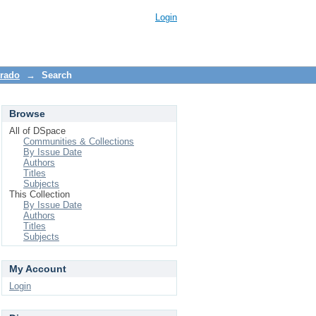
Login
trado
→
Search
Browse
All of DSpace
Communities & Collections
By Issue Date
Authors
Titles
Subjects
This Collection
By Issue Date
Authors
Titles
Subjects
My Account
Login