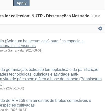
ults for collection: NUTR - Dissertações Mestrado.
(0.004
llo (Solanum betaceum cav.) para fins especiais:
icionais e sensoriais
lmeida Samary da
(
2023-09-01
)
da germinação, extrusão termoplástica e da panificação
ades tecnológicas, químicas e atividade anti-
in vitro de pães sem glúten à base de milheto (Pennisetum
.)
anda
(
2023-10-30
)
údo de MIR159 em amostras de brotos comestíveis e
espécies cultivadas
nda de
(
2023-10-31
)