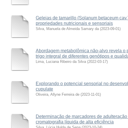
Geleias de tamarillo (Solanum betaceum cav.)
propriedades nutricionais e sensoriais
Silva, Manuela de Almeida Samary da
(
2023-09-01
)
Abordagem metabolômica não-alvo revela o pe
trigo integral de diferentes genótipos e quali
Lima, Luciana Ribeiro da Silva
(
2022-03-17
)
Explorando o potencial sensorial no desenvo
cupulate
Oliveira, Allyne Ferreira de
(
2023-11-01
)
Determinação de marcadores de adulteração 
cromatografia líquida de alta eficiência
Silva, Lúcia Hulda de Sena
(
2023-10-24
)