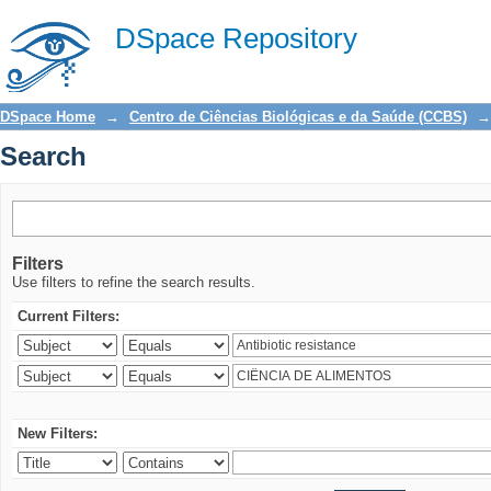
Search
DSpace Repository
DSpace Home
→
Centro de Ciências Biológicas e da Saúde (CCBS)
→
Search
Filters
Use filters to refine the search results.
Current Filters:
New Filters: