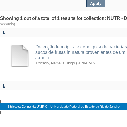
Showing 1 out of a total of 1 results for collection: NUTR 
seconds)
1
Detecção fenotípica e genotípica de bactérias
sucos de frutas in natura provenientes de um 
Janeiro
Trocado, Nathalia Diogo
(
2020-07-09
)
1
|
Biblioteca Central da UNIRIO - Universidade Federal do Estado do Rio de Janeiro
|