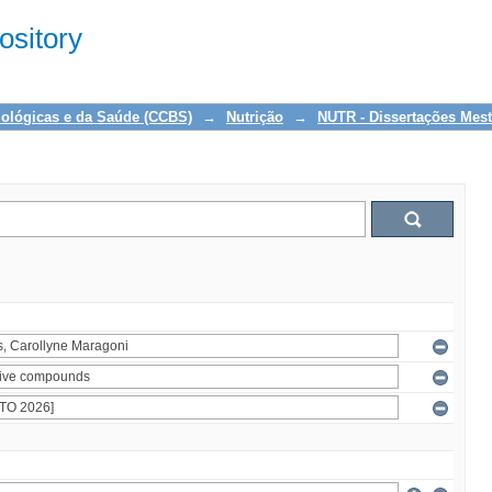
sitory
iológicas e da Saúde (CCBS)
→
Nutrição
→
NUTR - Dissertações Mes