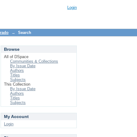
Login
trado
→
Search
Browse
All of DSpace
Communities & Collections
By Issue Date
Authors
Titles
Subjects
This Collection
By Issue Date
Authors
Titles
Subjects
My Account
Login