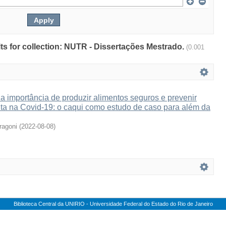
ults for collection: NUTR - Dissertações Mestrado.
(0.001
a importância de produzir alimentos seguros e prevenir
ita na Covid-19: o caqui como estudo de caso para além da
ragoni
(
2022-08-08
)
Biblioteca Central da UNIRIO - Universidade Federal do Estado do Rio de Janeiro