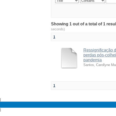
Showing 1 out of a total of 1 res
seconds)
1
Ressignificação d
perdas pós-colhe
pandemia
Santos, Carollyne Ma
1
|
|