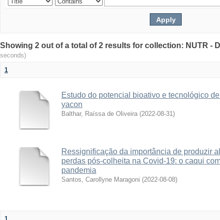
Showing 2 out of a total of 2 results for collection: NUTR 
seconds)
1
Estudo do potencial bioativo e tecnológico d
yacon
Balthar, Raíssa de Oliveira
(
2022-08-31
)
Ressignificação da importância de produzir a
perdas pós-colheita na Covid-19: o caqui co
pandemia
Santos, Carollyne Maragoni
(
2022-08-08
)
1