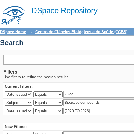
Search
DSpace Repository
DSpace Home
→
Centro de Ciências Biológicas e da Saúde (CCBS)
→
Search
Filters
Use filters to refine the search results.
Current Filters:
New Filters: