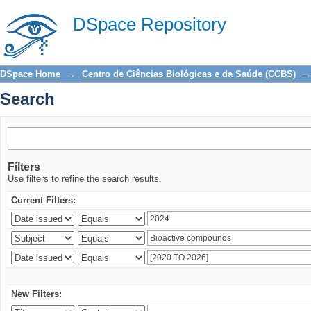
Search
DSpace Repository
DSpace Home
→
Centro de Ciências Biológicas e da Saúde (CCBS)
→
Search
Filters
Use filters to refine the search results.
Current Filters:
New Filters: