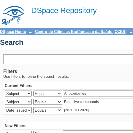
Search
DSpace Repository
DSpace Home
→
Centro de Ciências Biológicas e da Saúde (CCBS)
→
Search
Filters
Use filters to refine the search results.
Current Filters:
New Filters: