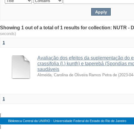
Showing 1 out of a total of 1 results for collection: NUTR 
seconds)
1
Avaliação dos efeitos da suplementação do e
crassifolia (l.) kunth) e taperebá (Spondias m
saudáveis
Almeida, Carolina de Oliveira Ramos Petra de
(
2023-04
1
|
Biblioteca Central da UNIRIO - Universidade Federal do Estado do Rio de Janeiro
|