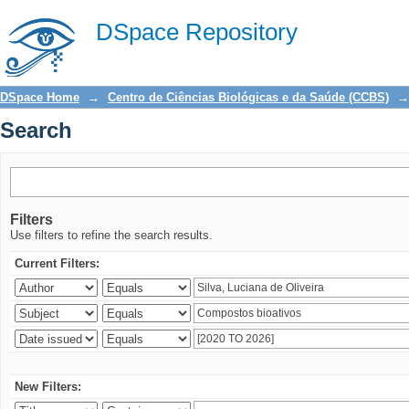
Search
DSpace Repository
DSpace Home
→
Centro de Ciências Biológicas e da Saúde (CCBS)
→
Search
Filters
Use filters to refine the search results.
Current Filters:
New Filters: