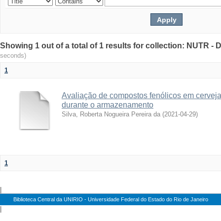
Showing 1 out of a total of 1 results for collection: NUTR 
seconds)
1
Avaliação de compostos fenólicos em cerveja
durante o armazenamento
Silva, Roberta Nogueira Pereira da
(
2021-04-29
)
1
|
Biblioteca Central da UNIRIO - Universidade Federal do Estado do Rio de Janeiro
|