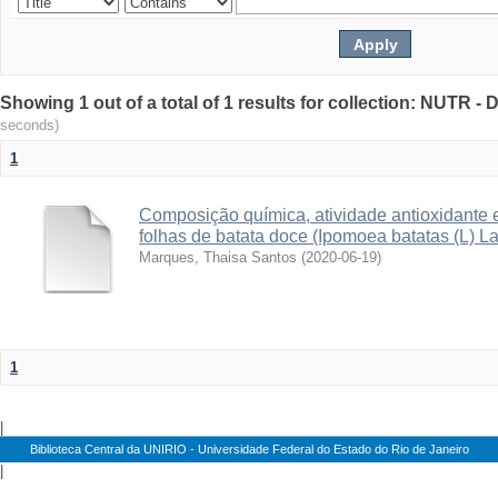
Showing 1 out of a total of 1 results for collection: NUTR 
seconds)
1
Composição química, atividade antioxidante e p
folhas de batata doce (Ipomoea batatas (L) L
Marques, Thaisa Santos
(
2020-06-19
)
1
|
Biblioteca Central da UNIRIO - Universidade Federal do Estado do Rio de Janeiro
|