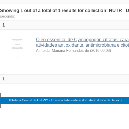
Showing 1 out of a total of 1 results for collection: NUTR 
seconds)
1
Óleo essencial de Cymbopogon citratus: cara
atividades antioxidante, antimicrobiana e cito
Almeida, Mariana Fernandes de
(
2016-09-08
)
1
|
Biblioteca Central da UNIRIO - Universidade Federal do Estado do Rio de Janeiro
|