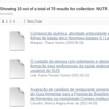
Showing 10 out of a total of 70 results for collection: NUT
seconds)
1
2
3
4
. . .
7
Next Page
Composição química, atividade antioxidante e p
folhas de batata doce (Ipomoea batatas (L) L
Marques, Thaisa Santos
(
2020-06-19
)
O cuidado da pessoa com sobrepeso e obesi
formação para profissionais da saúde elabora
usuários do SUS
Leal, Karina Tavares Gomes
(
2021-03-12
)
Avaliação de cardápio de restaurante univers
do Guia Alimentar para a População Brasilei
de Alimentos na modalidade Compra instituci
Carvalho, Mônica Regina Alves de
(
2021-04-20
)