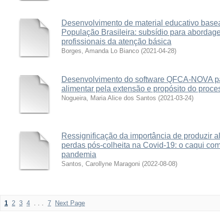
Desenvolvimento de material educativo base
População Brasileira: subsídio para abordag
profissionais da atenção básica
Borges, Amanda Lo Bianco
(
2021-04-28
)
Desenvolvimento do software QFCA-NOVA pa
alimentar pela extensão e propósito do proc
Nogueira, Maria Alice dos Santos
(
2021-03-24
)
Ressignificação da importância de produzir a
perdas pós-colheita na Covid-19: o caqui co
pandemia
Santos, Carollyne Maragoni
(
2022-08-08
)
1
2
3
4
. . .
7
Next Page