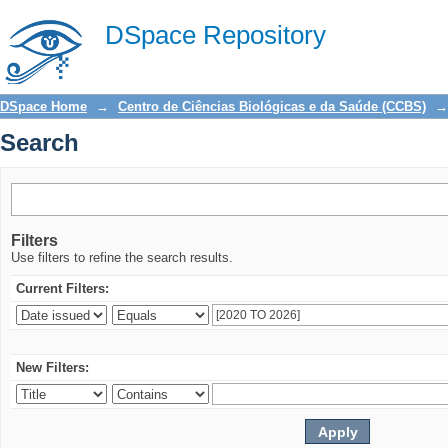
Search
DSpace Repository
DSpace Home
→
Centro de Ciências Biológicas e da Saúde (CCBS)
→
Search
Filters
Use filters to refine the search results.
Current Filters:
New Filters: