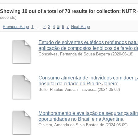
Showing 10 out of a total of 70 results for collection: NUT
seconds)
Previous Page
1
. . .
2
3
4
5
6
7
Next Page
Estudo de solventes eutéticos profundos natur
aplicação de compostos fenólicos de farelo d
Gonçalves, Fernanda de Sousa Bezerra
(
2020-06-18
)
Consumo alimentar de indivíduos com doenç
hospital da cidade do Rio de Janeiro
Bello, Risblue Versiani Travessa
(
2024-05-03
)
Monitoramento e avaliação da segurança alime
oportunidades no Brasil e na Argentina
Oliveira, Amanda da Silva Bastos de
(
2024-05-09
)