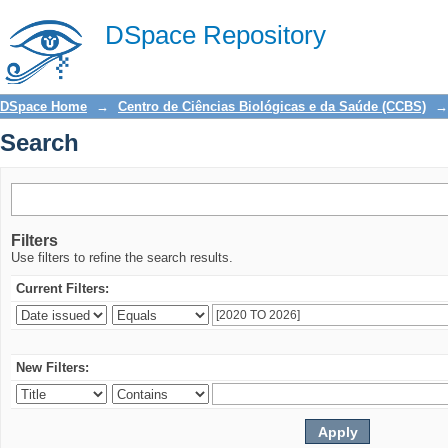
Search
DSpace Repository
DSpace Home
→
Centro de Ciências Biológicas e da Saúde (CCBS)
→
Search
Filters
Use filters to refine the search results.
Current Filters:
New Filters: