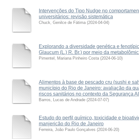
Intervenções do Tipo Nudge no comportamento
universitários: revisão sistemática
Chuck, Genilce de Fátima
(
2024-04-04
)
Explorando a diversidade genética e fenotípi
Glaucum (L.) R. Br.) por meio da metabolômi
Pimentel, Mariana Pinheiro Costa
(
2024-06-10
)
Alimentos à base de pescado cru (sushi e sa
município do Rio de Janeiro: avaliação da qu
riscos sanitários no contexto da Segurança Al
Barros, Lucas de Andrade
(
2024-07-07
)
Estudo do perfil químico, toxicidade e bioati
manjericão do Rio de Janeiro
Ferreira, João Paulo Gonçalves
(
2024-06-20
)