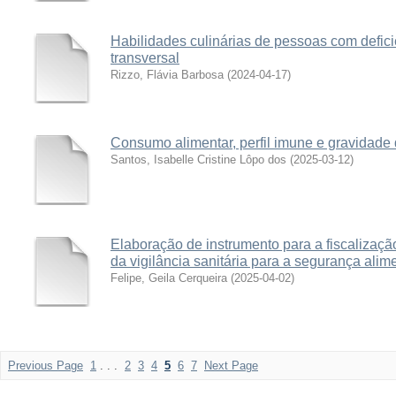
Habilidades culinárias de pessoas com defici
transversal
Rizzo, Flávia Barbosa
(
2024-04-17
)
Consumo alimentar, perfil imune e gravidade
Santos, Isabelle Cristine Lôpo dos
(
2025-03-12
)
Elaboração de instrumento para a fiscalizaç
da vigilância sanitária para a segurança alime
Felipe, Geila Cerqueira
(
2025-04-02
)
Previous Page
1
. . .
2
3
4
5
6
7
Next Page